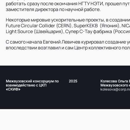
работать сразу после окончания НГТУ НЭТИ, прошел пу
заместителя директора по научной работе.
Некоторые мировые ускорительные проекты, в создании
Future Circular Collider (CERN), SuperKEKB (Япония), NI
Light Source (Швейцария), Супер С-Тау фабрика (Россия
С самого начала Евгений Левичев курировал создание у
впоследствии возглавил и сам Центр коллективного по
Межвузовский консорциум по
2025
Колесова Ольга 
взаимодействию с ЦКП
Межвузовского 
«СКИФ»
kolesova@corp.ns